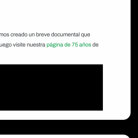
hemos creado un breve documental que
luego visite nuestra
página de 75 años
de