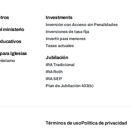
tros
Investments
Inversión con Acceso sin Penalidades
l ministerio
Inversiones de tasa fija
Invertir para menores
ducativos
Tasas actuales
para Iglesias
Jubilación
Préstamo
IRA Tradicional
IRA Roth
IRA SEP
Plan de Jubilación 403(b)
Términos de uso
Política de privacidad