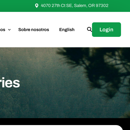
4070 27th Ct SE, Salem, OR 97302
Login
sos
Sobre nosotros
English
as del Ministerio
Construcción
os Educativos
ries
ios
Acceso Sin Penalidades
Compra de Edificios
Inversiones con Acceso Sin Penalidades
adoras y Herramientas
nos
asa Fija
n 403(b) para Ministros
Compra de Terrenos
Inversiones con Tasa Fija
Plan de Jubilación 403(b) para Ministros
arios
elaciones
es de Inversión
rsión
Mejoras y Remodelaciones
Comparar Opciones de Inversión
Opciones de Inversión
tas frecuentes
o
Plan 403(b)
Refinanciamiento
Tasas Actuales
Adoptar Nuestro Plan 403(b)
ctenos
stamo
ón
Solicitar un Préstamo
Abrir una Inversión