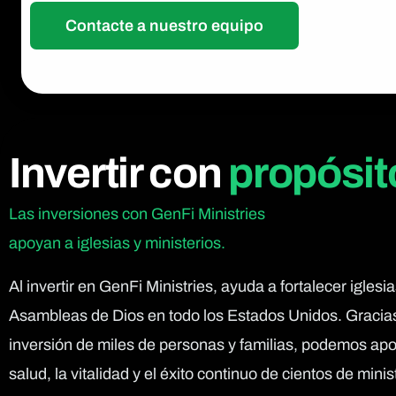
Contacte a nuestro equipo
Invertir con
propósit
Las
inversiones
con
GenFi
Ministries
apoyan
a
iglesias
y
ministerios.
Al invertir en GenFi Ministries, ayuda a fortalecer iglesia
Asambleas de Dios en todo los Estados Unidos. Gracias
inversión de miles de personas y familias, podemos apo
salud, la vitalidad y el éxito continuo de cientos de minis