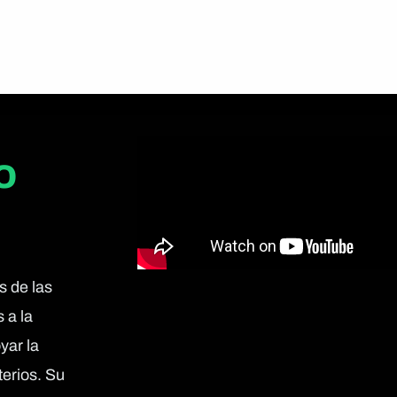
o
s de las
 a la
yar la
terios. Su